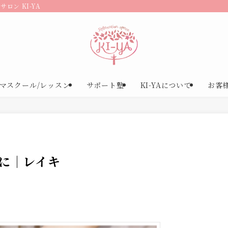
ロン KI-YA
マスクール/レッスン
サポート塾
KI-YAについて
お客
に｜レイキ