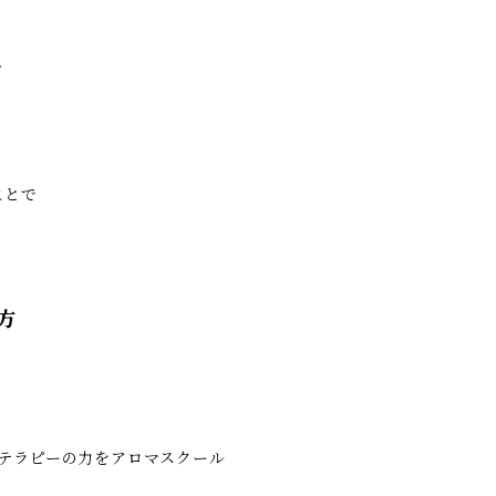
。
ことで
方
テラピーの力をアロマスクール