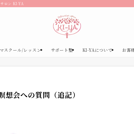
ロン KI-YA
マスクール/レッスン
サポート塾
KI-YAについて
お客
瞑想会への質問（追記）