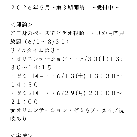
２０２６年５月～第３期開講
～受付中～
＜理論＞
ご自身のペースでビデオ視聴・・３か月間見
放題（６/１～８/３１）
リアルタイムは３回
・オリエンテーション・・５/３０(土)１３:
３０～１４:１５
・ゼミ１回目・・６/１３(土) １３：３０～
１４：３０
・ゼミ２回目・・６/２９(月) ２０：００～
２１：００
★オリエンテーション・ゼミもアーカイブ視
聴あり
＜実技＞